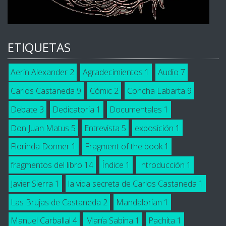
ETIQUETAS
Aerin Alexander
2
Agradecimientos
1
Audio
7
Carlos Castaneda
9
Cómic
2
Concha Labarta
9
Debate
3
Dedicatoria
1
Documentales
1
Don Juan Matus
5
Entrevista
5
exposición
1
Florinda Donner
1
Fragment of the book
1
fragmentos del libro
14
Índice
1
Introducción
1
Javier Sierra
1
la vida secreta de Carlos Castaneda
1
Las Brujas de Castaneda
2
Mandalorian
1
Manuel Carballal
4
María Sabina
1
Pachita
1