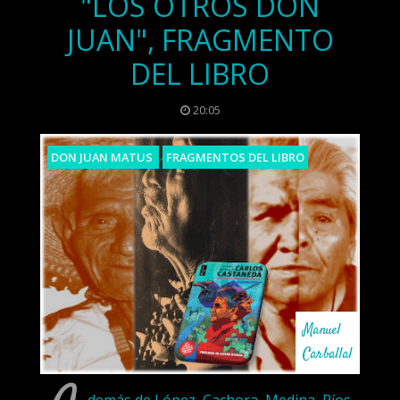
"LOS OTROS DON
JUAN", FRAGMENTO
DEL LIBRO
20:05
DON JUAN MATUS
FRAGMENTOS DEL LIBRO
Manuel
Carballal
demás de López, Cachora, Medina, Ríos,