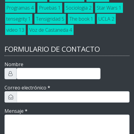
Programas
4
Pruebas
1
Sociologia
2
Star Wars
1
tensegrity
1
Tensigridad
5
The book
1
UCLA
2
video
13
Voz de Castaneda
4
FORMULARIO DE CONTACTO
Nombre
Correo electrónico
*
Mensaje
*